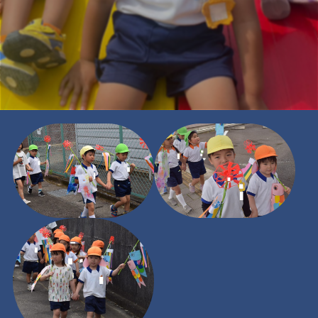
みなと幼稚園のみんなで「🎏こいのぼりパレード🎏」を行いま
した😆
自分たちの矢車をもって幼稚園から駅前通りを歩いて行きます
🌟🌟
ことり組（年少児）のみんなもお兄さん、お姉さんと手をつな
いで最後まで歩くことができました❗❗