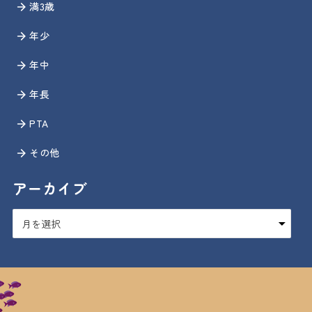
満3歳
年少
年中
年長
PTA
その他
アーカイブ
ア
ー
カ
イ
ブ