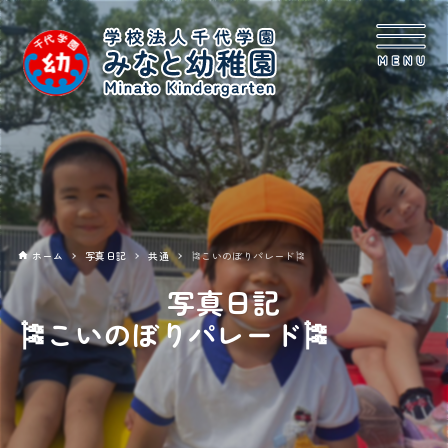
ホーム
写真日記
共通
🎏こいのぼりパレード🎏
写真日記
🎏こいのぼりパレード🎏
2025年05月02日
共通