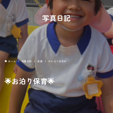
写真日記
ホーム
写真日記
年長
🌟お泊り保育🌟
🌟お泊り保育🌟
2025年07月23日
年長
毎年、年長さんが楽しみにしている「お泊り保育」がはじまり