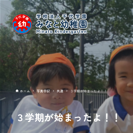
ホーム
写真日記
共通
３学期が始まったよ！！
３学期が始まったよ！！
2023年01月06日
共通