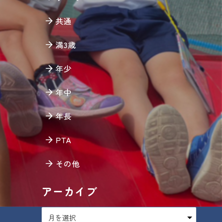
共通
満3歳
年少
てく
年中
ても
年長
PTA
その他
アーカイブ
ア