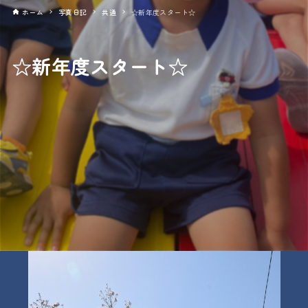
ホーム
写真日記
共通
☆新年度スタート☆
☆新年度スタート☆
2022年04月08日
共通
春休みが終わり、新年度（令和4年度）が始まりました。
在園生は新しいクラス、先生となり、新しいクラス帽子を被
り、友だちと一緒に元気一杯にあそんでいます。