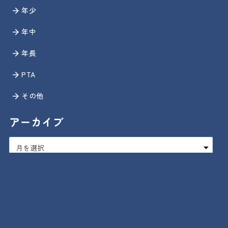
年少
年中
年長
PTA
その他
アーカイブ
ア
ー
カ
イ
お問い合わせ
園庭開放
写真日記
保護者の部屋
ブ