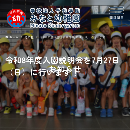
ホーム
その他
令和8年度入園説明会を7月27日（日）に行います！
令和8年度入園説明会を7月27日
お知らせ
（日）に行います！
2025年07月23日
その他
令和8年度入園説明会を7月29日（日）午前10時45分～12時まで
当園ホールにて行います。
なお、申し込みは
こちら
からお願いします。