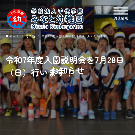
ホーム
その他
令和7年度入園説明会を7月28日（日）行います！
令和7年度入園説明会を7月28日
お知らせ
（日）行います！
2024年06月24日
その他
令和7年度入園説明会を7月28日（日）午前10時45分～12時まで
当園ホールにて行います。
詳しくは
こちら
ご覧ください。